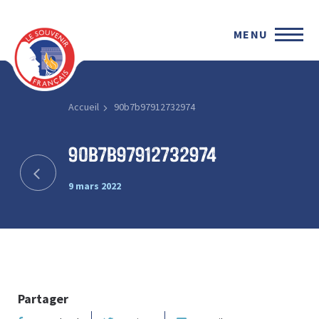
MENU
Accueil
90b7b97912732974
90b7b97912732974
9 mars 2022
Partager