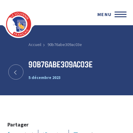
MENU
Accueil
90b76abe309ac03e
90b76abe309ac03e
5 décembre 2023
Partager