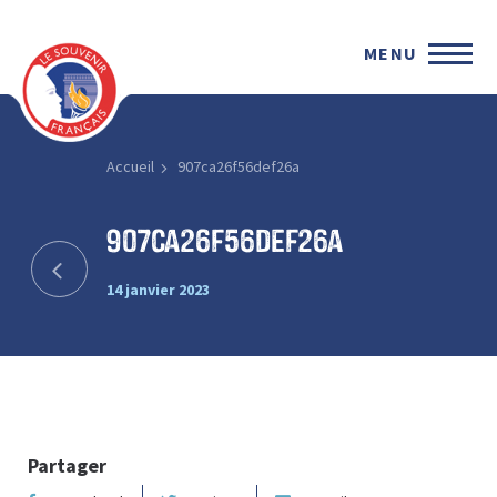
MENU
Accueil
907ca26f56def26a
907ca26f56def26a
14 janvier 2023
Partager