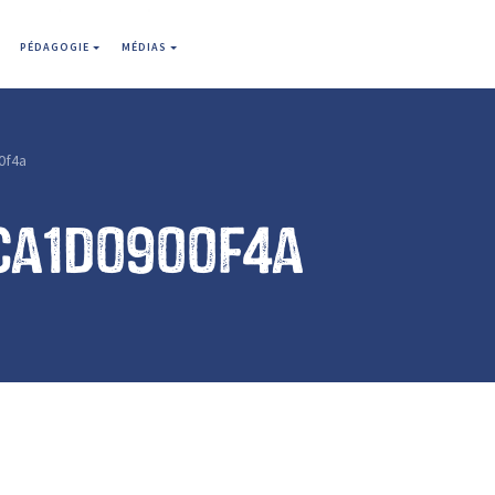
PÉDAGOGIE
MÉDIAS
0f4a
ca1d0900f4a