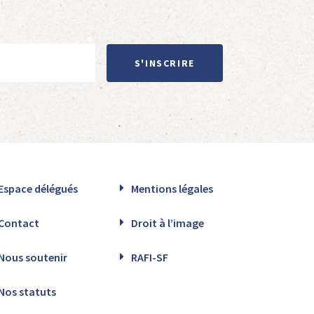
S'INSCRIRE
Espace délégués
Mentions légales
Contact
Droit à l’image
Nous soutenir
RAFI-SF
Nos statuts