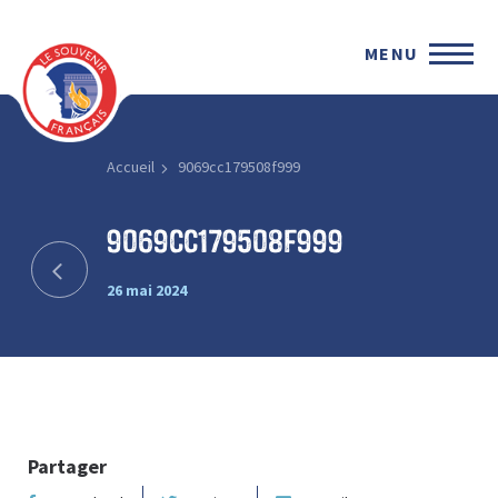
MENU
Accueil
9069cc179508f999
9069cc179508f999
26 mai 2024
Partager