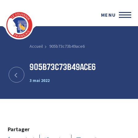
MENU
Accueil
905b73c73b49ace6
905b73c73b49ace6
3 mai 2022
Partager