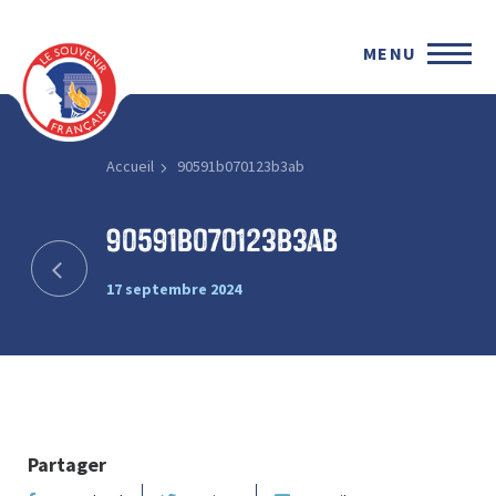
MENU
Accueil
90591b070123b3ab
90591b070123b3ab
17 septembre 2024
Partager