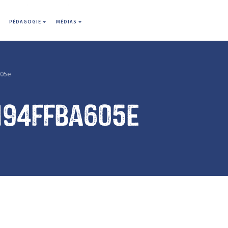
PÉDAGOGIE
MÉDIAS
605e
194ffba605e