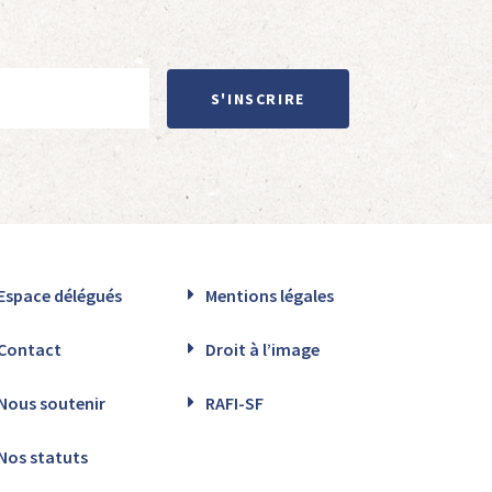
S'INSCRIRE
Espace délégués
Mentions légales
Contact
Droit à l’image
Nous soutenir
RAFI-SF
Nos statuts