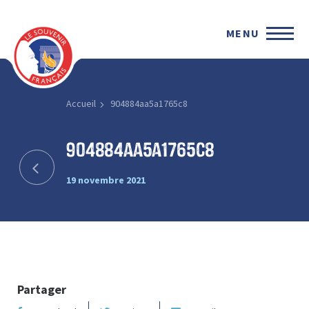
MENU
Accueil
904884aa5a1765c8
904884aa5a1765c8
19 novembre 2021
Partager