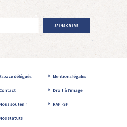
S'INSCRIRE
Espace délégués
Mentions légales
Contact
Droit à l’image
Nous soutenir
RAFI-SF
Nos statuts