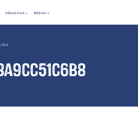
PÉDAGOGIE
MÉDIAS
c6b8
3a9cc51c6b8