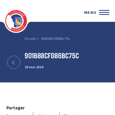
MENU
Accueil
901b88cfd86bc75c
901b88cfd86bc75c
28 mai 2024
Partager