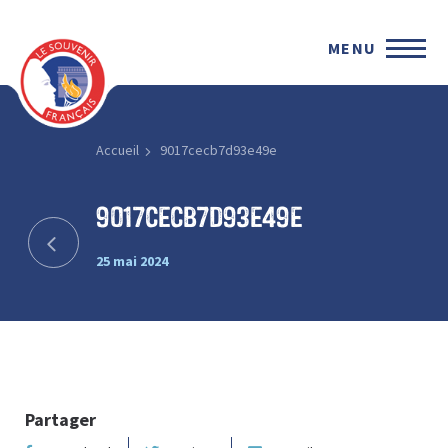
MENU
Accueil
9017cecb7d93e49e
9017cecb7d93e49e
25 mai 2024
Partager