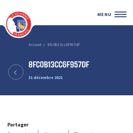
MENU
Accueil
8fc0b13cc6f957df
8fc0b13cc6f957df
31 décembre 2021
Partager