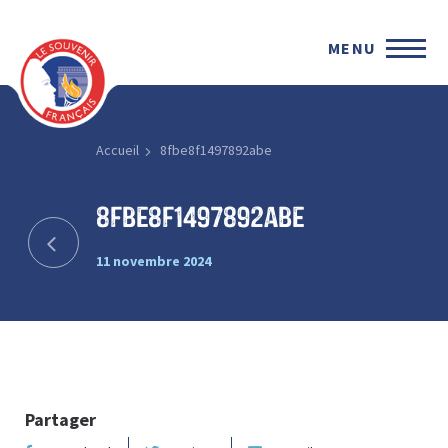
MENU
Accueil
8fbe8f1497892abe
8fbe8f1497892abe
11 novembre 2024
Partager