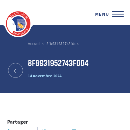
MENU
Accueil
8fb931952743fdd4
8fb931952743fdd4
14 novembre 2024
Partager