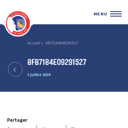
MENU
Accueil
8fb7184e09291527
8fb7184e09291527
3 juillet 2024
Partager