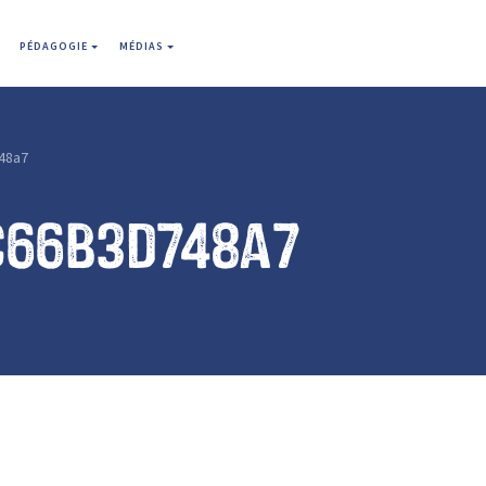
PÉDAGOGIE
MÉDIAS
48a7
c66b3d748a7