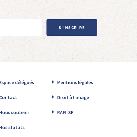
S'INSCRIRE
Espace délégués
Mentions légales
Contact
Droit à l’image
Nous soutenir
RAFI-SF
Nos statuts