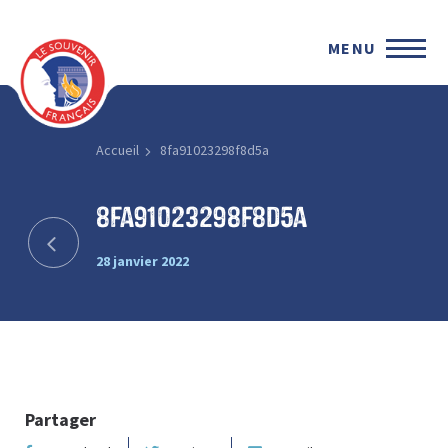
MENU
Accueil
8fa91023298f8d5a
8fa91023298f8d5a
28 janvier 2022
Partager