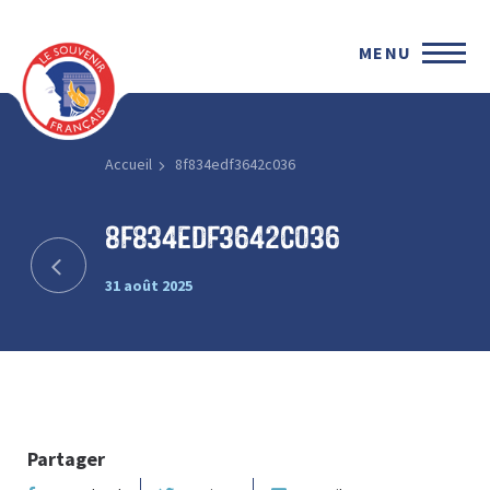
MENU
Accueil
8f834edf3642c036
8f834edf3642c036
31 août 2025
Partager