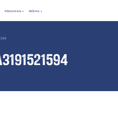
PÉDAGOGIE
MÉDIAS
1594
a3191521594