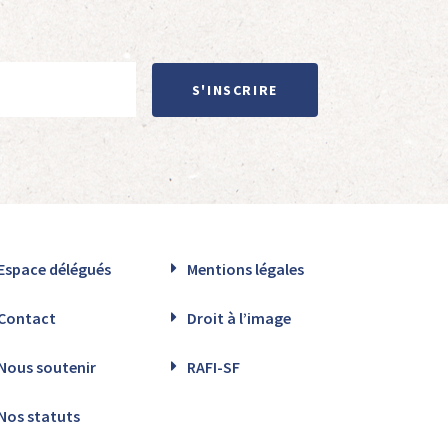
S'INSCRIRE
Espace délégués
Mentions légales
Contact
Droit à l’image
Nous soutenir
RAFI-SF
Nos statuts