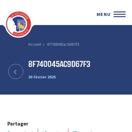
MENU
Accueil
8f740045ac9d67f3
8f740045ac9d67f3
20 février 2025
Partager