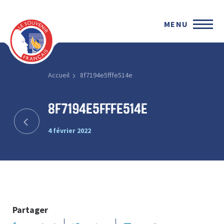
MENU
Accueil
8f7194e5fffe514e
8f7194e5fffe514e
4 février 2022
Partager