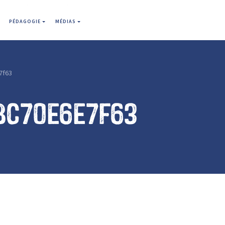
PÉDAGOGIE
MÉDIAS
7f63
bc70e6e7f63