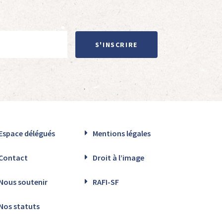
S'INSCRIRE
Espace délégués
Mentions légales
Contact
Droit à l’image
Nous soutenir
RAFI-SF
Nos statuts