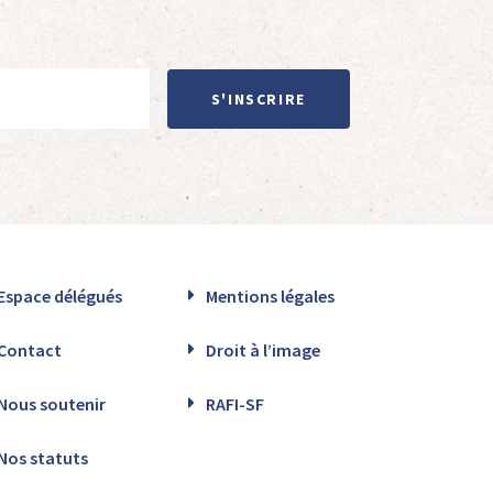
S'INSCRIRE
Espace délégués
Mentions légales
Contact
Droit à l’image
Nous soutenir
RAFI-SF
Nos statuts