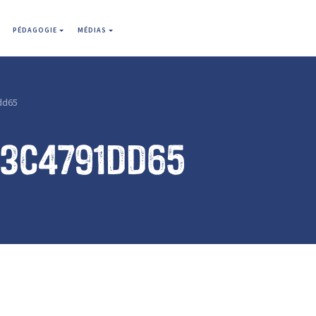
PÉDAGOGIE
MÉDIAS
dd65
23c4791dd65