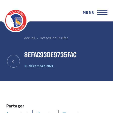
MENU
Accueil
8efac93de9735fac
8efac93de9735fac
11 décembre 2021
Partager