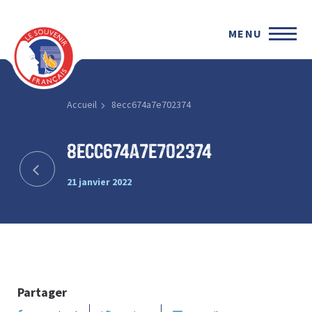
MENU
Accueil
8ecc674a7e702374
8ecc674a7e702374
21 janvier 2022
Partager