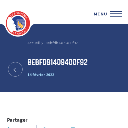
MENU
Accueil
8ebfdb1409400f92
8ebfdb1409400f92
14 février 2022
Partager