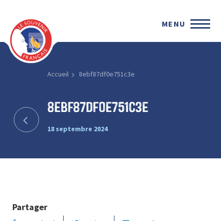
MENU
Accueil
8ebf87df0e751c3e
8ebf87df0e751c3e
18 septembre 2024
Partager