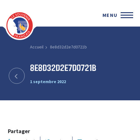
MENU
Accueil
8e8d32d2e7d0721b
8e8d32d2e7d0721b
1 septembre 2022
Partager