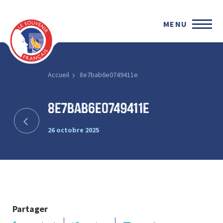
MENU
Accueil
8e7bab6e0749411e
8e7bab6e0749411e
26 octobre 2025
Partager