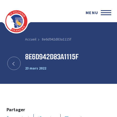
MENU
Accueil
8e6d942d83a1115f
8e6d942d83a1115f
23 mars 2022
Partager