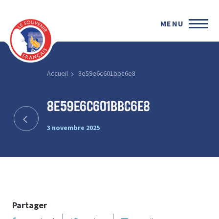
MENU
Accueil
8e59e6c601bbc6e8
8e59e6c601bbc6e8
3 novembre 2025
Partager