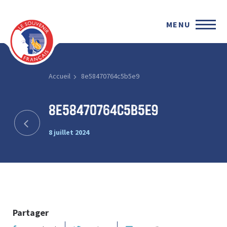
MENU
Accueil
8e58470764c5b5e9
8e58470764c5b5e9
8 juillet 2024
Partager