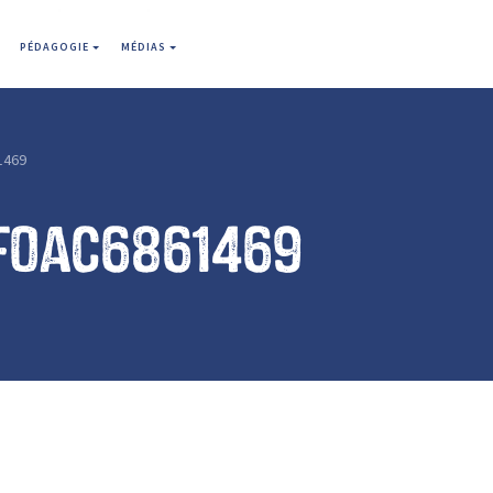
PÉDAGOGIE
MÉDIAS
1469
f0ac6861469