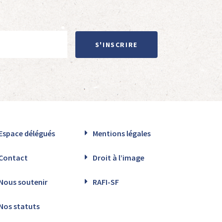
S'INSCRIRE
Espace délégués
Mentions légales
Contact
Droit à l’image
Nous soutenir
RAFI-SF
Nos statuts