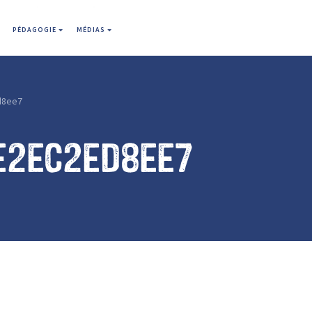
PÉDAGOGIE
MÉDIAS
d8ee7
e2ec2ed8ee7