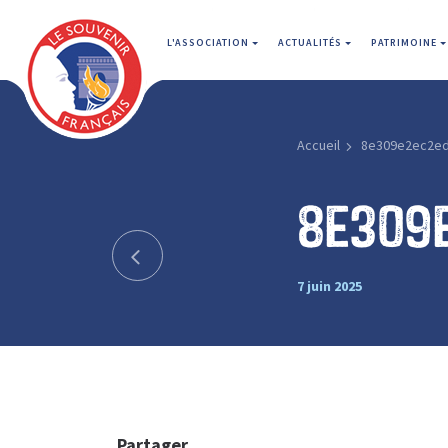
L'ASSOCIATION
ACTUALITÉS
PATRIMOINE
Accueil
8e309e2ec2e
8e309
7 juin 2025
Partager