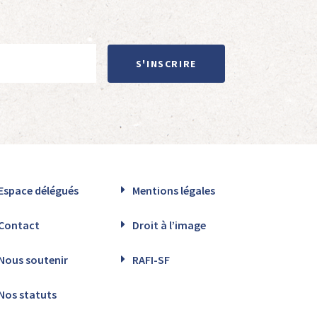
S'INSCRIRE
Espace délégués
Mentions légales
Contact
Droit à l’image
Nous soutenir
RAFI-SF
Nos statuts