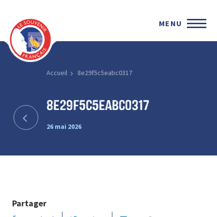
MENU
Accueil
8e29f5c5eabc0317
8e29f5c5eabc0317
26 mai 2026
Partager