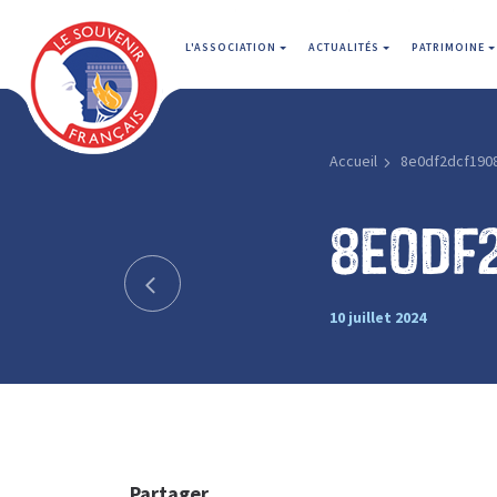
L'ASSOCIATION
ACTUALITÉS
PATRIMOINE
Accueil
8e0df2dcf190
8e0df
10 juillet 2024
Partager