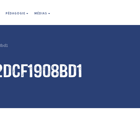
PÉDAGOGIE
MÉDIAS
8bd1
2dcf1908bd1