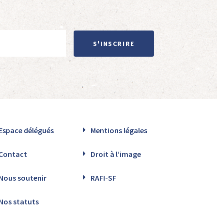
S'INSCRIRE
Espace délégués
Mentions légales
Contact
Droit à l’image
Nous soutenir
RAFI-SF
Nos statuts