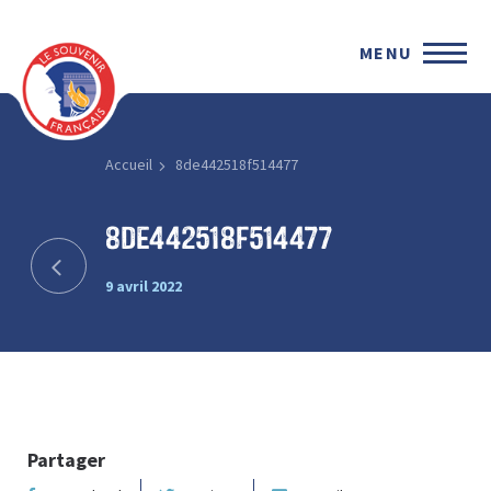
MENU
Accueil
8de442518f514477
8de442518f514477
9 avril 2022
Partager