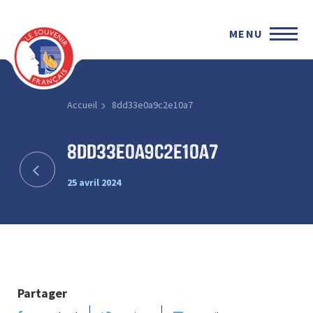
MENU
Accueil
8dd33e0a9c2e10a7
8dd33e0a9c2e10a7
25 avril 2024
Partager