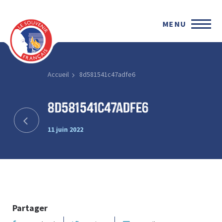
MENU
Accueil
8d581541c47adfe6
8d581541c47adfe6
11 juin 2022
Partager