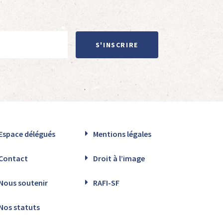
S'INSCRIRE
Espace délégués
Mentions légales
Contact
Droit à l’image
Nous soutenir
RAFI-SF
Nos statuts