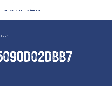
PÉDAGOGIE
MÉDIAS
2dbb7
5090d02dbb7