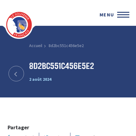
MENU
Accueil
8d2bc551c456e5e2
8d2bc551c456e5e2
2 août 2024
Partager