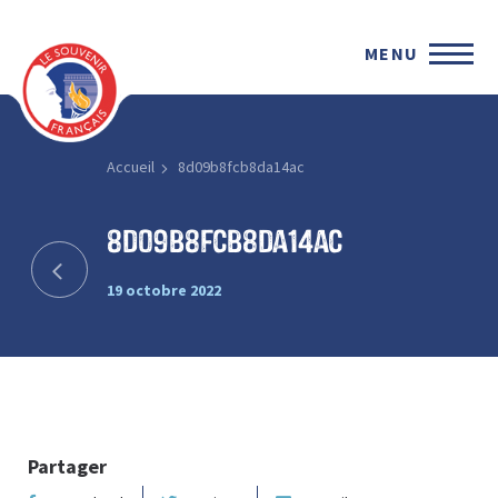
MENU
Accueil
8d09b8fcb8da14ac
8d09b8fcb8da14ac
19 octobre 2022
Partager