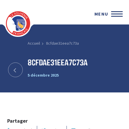
MENU
Accueil
8cfdae31eea7c73a
8cfdae31eea7c73a
5 décembre 2025
Partager