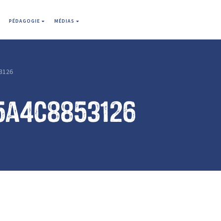
PÉDAGOGIE
MÉDIAS
3126
5a4c8853126