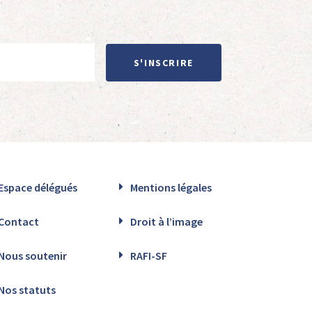
S'INSCRIRE
Espace délégués
Mentions légales
Contact
Droit à l’image
Nous soutenir
RAFI-SF
Nos statuts