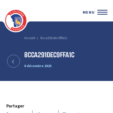
MENU
Accueil
8cca291dec9ffa1c
8cca291dec9ffa1c
8 décembre 2025
Partager