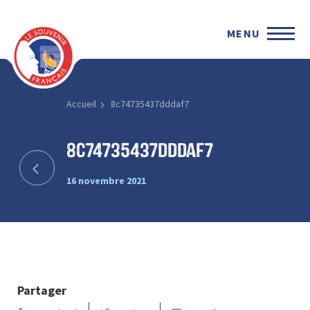
MENU
Accueil
8c74735437dddaf7
8c74735437dddaf7
16 novembre 2021
Partager