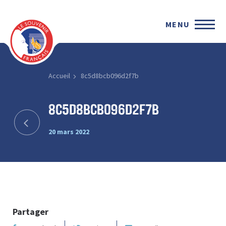
MENU
Accueil
8c5d8bcb096d2f7b
8c5d8bcb096d2f7b
20 mars 2022
Partager