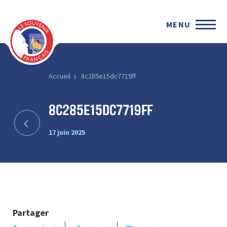
MENU
Accueil
8c285e15dc7719ff
8c285e15dc7719ff
17 juin 2025
Partager