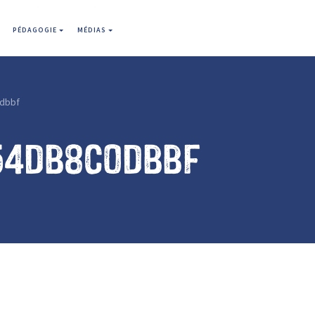
PÉDAGOGIE
MÉDIAS
dbbf
54db8c0dbbf