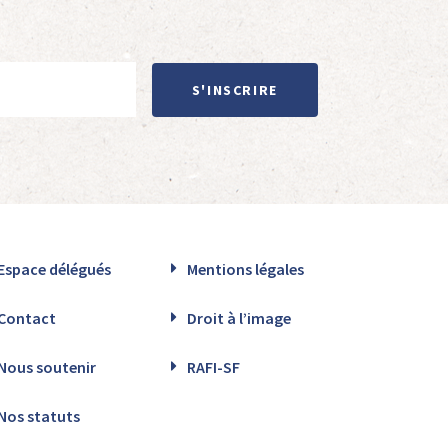
S'INSCRIRE
Espace délégués
Mentions légales
Contact
Droit à l’image
Nous soutenir
RAFI-SF
Nos statuts